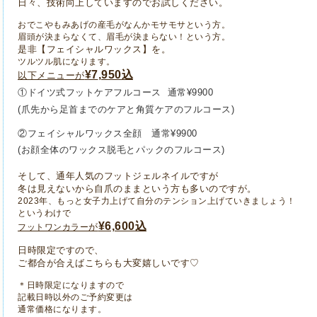
日々、技術向上していますのでお試しください。
おでこやもみあげの産毛がなんかモサモサという方。
眉頭が決まらなくて、眉毛が決まらない！という方。
是非【フェイシャルワックス】を。
ツルツル肌になります。
¥7
,950込
以下メニューが
①ドイツ式フットケアフルコース 通常¥9900
(爪先から足首までのケアと角質ケアのフルコース)
②フェイシャルワックス全顔
通常¥9900
(お顔全体のワックス脱毛とパックのフルコース)
そして、通年人気のフットジェルネイルですが
冬は見えないから自爪のままという方も多いのですが。
2023年、もっと女子力上げて自分のテンション上げていきましょう！
というわけで
¥6,600込
が
フットワンカラー
日時限定ですので、
ご都合が合えばこちらも大変嬉しいです♡
＊日時限定になりますので
記載日時以外のご予約変更は
通常価格になります。