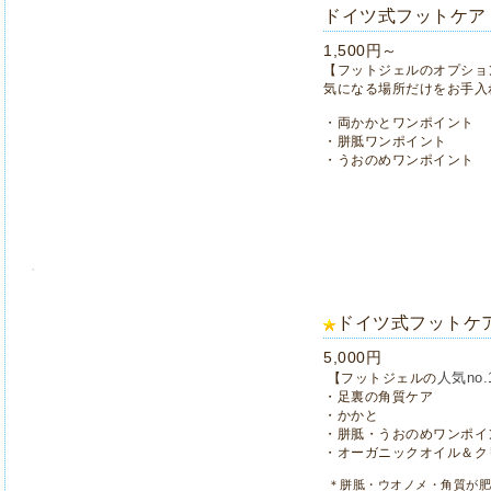
ドイツ式フットケア
1,500円～
【フットジェルのオプショ
気になる場所だけをお手入
・両かかとワンポイント ￥
・胼胝ワンポイント ￥
・うおのめワンポイント ￥
ドイツ式フットケ
5,000円
人気no.
【フットジェルの
・足裏の角質ケア
・かかと
・胼胝・うおのめワンポ
・オーガニックオイル＆ク
＊
胼胝・ウオノメ・角質が
肥