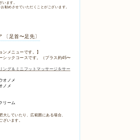
ざいます。
スをお勧めさせていただくことがございます。
ア 〔足首〜足先〕
ョンメニューです。】
ーシックコースです。（プラス約45〜
リング＆ミニフットマッサージをサー
ウオノメ
オノメ
クリーム
肥大していたり、広範囲にある場合、
ございます。