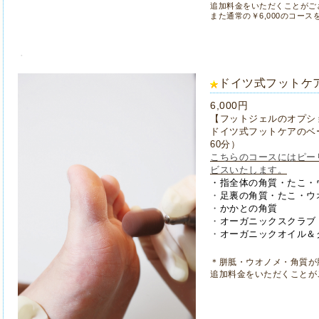
追加料金をいただくことがご
また
通常の￥6,000のコー
ドイツ式フットケ
6,000円
【フットジェルのオプシ
ドイツ式フットケアのベ
60分）
こちらのコースにはピー
ビスいたします。
・指全体の角質・たこ・
・
足裏の
角質・たこ・ウ
・
かかとの角質
・
オーガニックスクラブ
・
オーガニックオイル＆
＊
胼胝・ウオノメ・角質が
追加料金をいただくことが