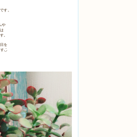
です。
ムや
は
す。
日を
す◡̈